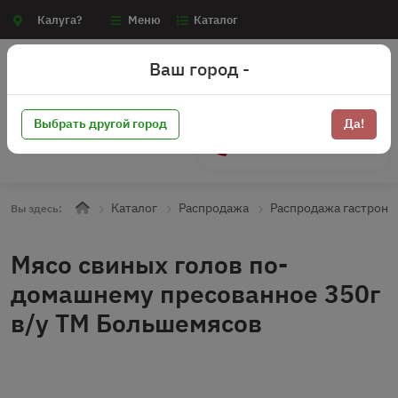
Калуга?
Меню
Каталог
Ваш город -
Выбрать другой город
Да!
+7 (910) 910-70-15
Каталог
Распродажа
Распродажа гастроно
Вы здесь:
Мясо свиных голов по-
домашнему пресованное 350г
в/у ТМ Большемясов