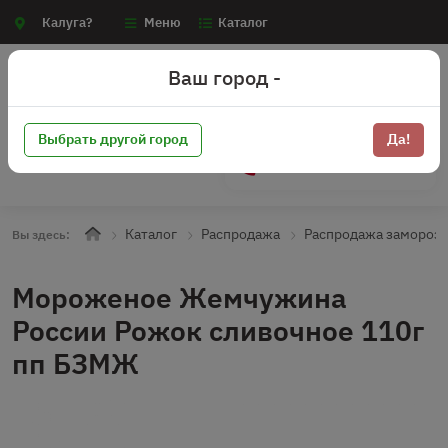
Калуга?
Меню
Каталог
Ваш город -
Выбрать другой город
Да!
+7 (910) 910-70-15
Каталог
Распродажа
Распродажа замороз
Вы здесь:
Мороженое Жемчужина
России Рожок сливочное 110г
пп БЗМЖ