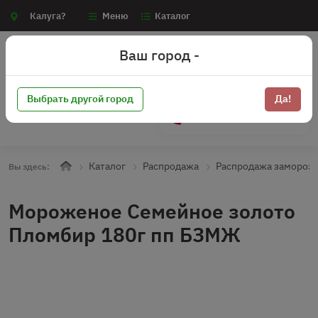
Калуга?
Меню
Каталог
Ваш город -
Выбрать другой город
Да!
+7 (910) 910-70-15
Каталог
Распродажа
Распродажа замороз
Вы здесь:
Мороженое Семейное золото
Пломбир 180г пп БЗМЖ