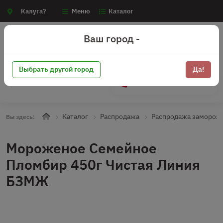
Калуга?
Меню
Каталог
Ваш город -
Выбрать другой город
Да!
+7 (910) 910-70-15
Каталог
Распродажа
Распродажа замороз
Вы здесь:
Мороженое Семейное
Пломбир 450г Чистая Линия
БЗМЖ