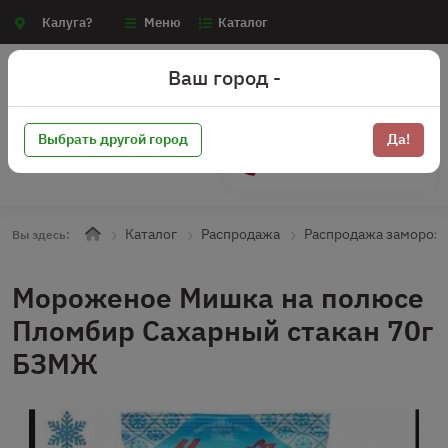
Калуга?
Меню
Каталог
Ваш город -
Выбрать другой город
Да!
+7 (910) 910-70-15
Каталог
Распродажа
Распродажа замороз
Вы здесь:
Мороженое Мишка на полюсе
Пломбир Сахарный стакан 70г
БЗМЖ