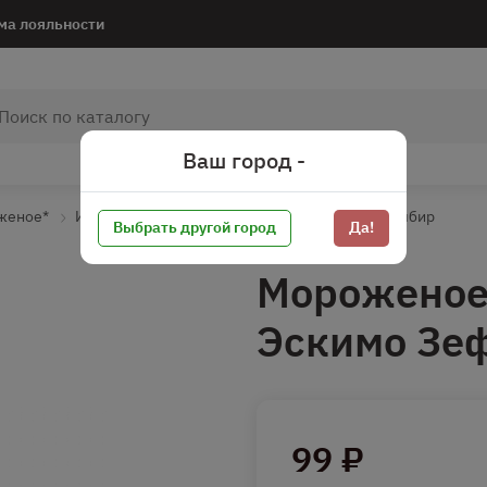
ма лояльности
Ваш город -
женое*
Индивидуальная упаковка
Сливочное пломбир
Выбрать другой город
Да!
Мороженое
Эскимо Зе
99 ₽