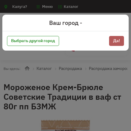
Калуга?
Меню
Каталог
Ваш город -
Выбрать другой город
Да!
+7 (910) 910-70-15
Каталог
Распродажа
Распродажа замороз
Вы здесь:
Мороженое Крем-Брюле
Советские Традиции в ваф ст
80г пп БЗМЖ