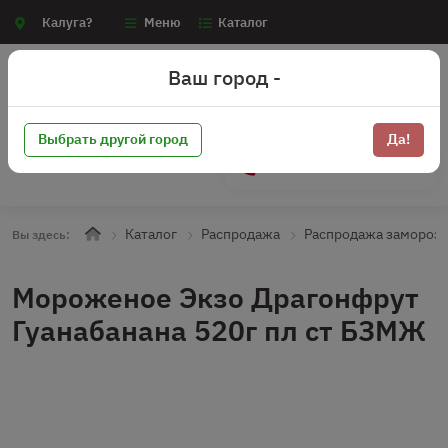
Калуга?
Меню
Каталог
Ваш город -
Выбрать другой город
Да!
+7 (910) 910-70-15
Каталог
Распродажа
Распродажа замороз
Вы здесь:
Мороженое Экзо Драгонфрут
Гуанабанана 520г пл ст БЗМЖ