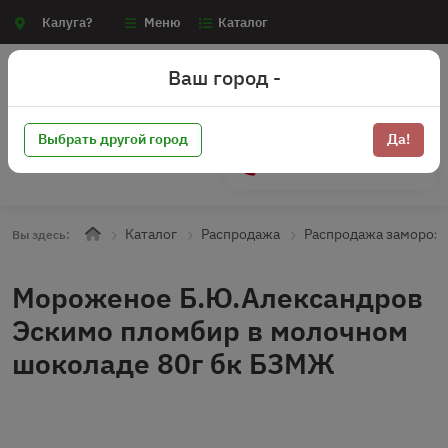
Калуга?
Меню
Каталог
Ваш город -
Выбрать другой город
Да!
+7 (910) 910-70-15
Каталог
Распродажа
Распродажа замороз
Вы здесь:
Мороженое Б.Ю.Александров
Эскимо пломбир в молочном
шоколаде 80г бк БЗМЖ