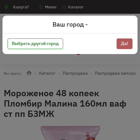
Калуга?
Меню
Каталог
Ваш город -
Выбрать другой город
Да!
+7 (910) 910-70-15
Каталог
Распродажа
Распродажа замороз
Вы здесь:
Мороженое 48 копеек
Пломбир Малина 160мл ваф
ст пп БЗМЖ