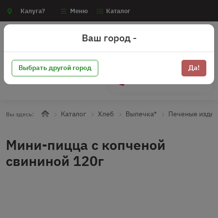
Калуга?
Меню
Каталог
Ваш город -
Выбрать другой город
Да!
+7 (910) 910-70-15
Каталог
Хлеб
Выпечка*
Печеные издел
Вы здесь:
Мини-пицца с копченой
свининой 120г