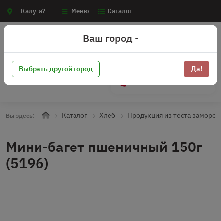
Калуга?
Меню
Каталог
Ваш город -
Выбрать другой город
Да!
+7 (910) 910-70-15
Каталог
Хлеб
Продукция из теста заморо
Вы здесь:
Мини-багет пшеничный 150г
(5196)