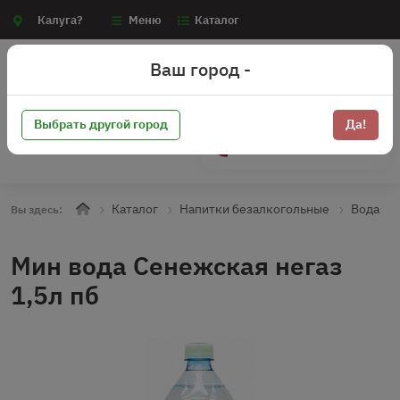
Калуга?
Меню
Каталог
Ваш город -
Выбрать другой город
Да!
+7 (910) 910-70-15
Каталог
Напитки безалкогольные
Вода
Вы здесь:
Мин вода Сенежская негаз
1,5л пб