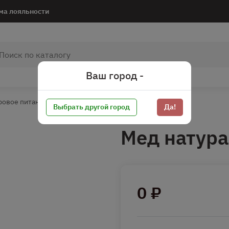
ма лояльности
Ваш город -
ровое питание*
Без сахара
Мёд
Выбрать другой город
Да!
Мед натура
0 ₽