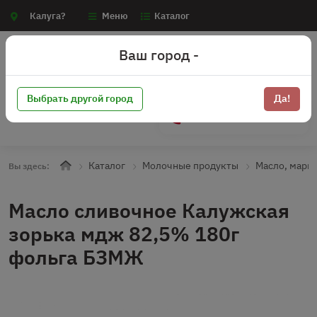
Калуга?
Меню
Каталог
Ваш город -
Выбрать другой город
Да!
+7 (910) 910-70-15
Каталог
Молочные продукты
Масло, марг
Вы здесь:
Масло сливочное Калужская
зорька мдж 82,5% 180г
фольга БЗМЖ