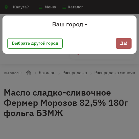
Калуга?
Меню
Каталог
Ваш город -
Выбрать другой город
Да!
+7 (910) 910-70-15
Каталог
Распродажа
Распродажа молочка
Вы здесь:
Масло сладко-сливочное
Фермер Морозов 82,5% 180г
фольга БЗМЖ