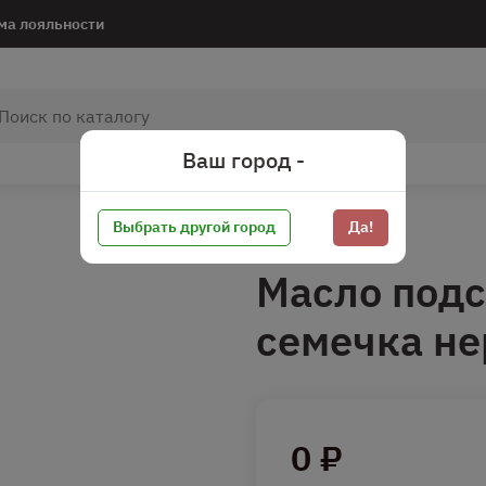
ма лояльности
Ваш город -
Выбрать другой город
Да!
Масло подс
семечка не
0 ₽