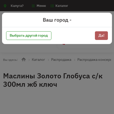
Калуга?
Меню
Каталог
Ваш город -
Выбрать другой город
Да!
+7 (910) 910-70-15
Каталог
Распродажа
Распродажа консерв
Вы здесь:
Маслины Золото Глобуса с/к
300мл жб ключ