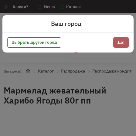
Калуга?
Меню
Каталог
Ваш город -
Выбрать другой город
Да!
+7 (910) 910-70-15
Каталог
Распродажа
Распродажа кондите
Вы здесь:
Мармелад жевательный
Харибо Ягоды 80г пп