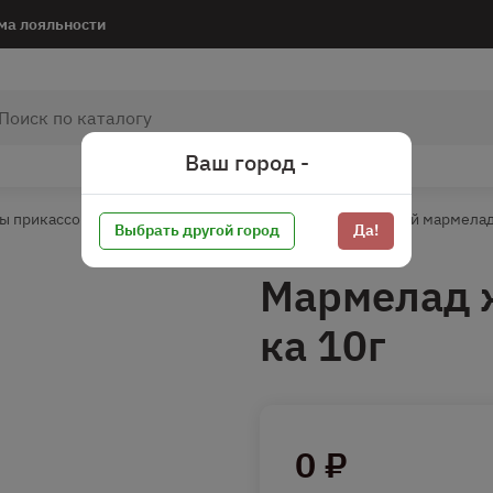
ма лояльности
Ваш город -
ы прикассовой зоны
Сахарная группа
Жевательный мармелад
Выбрать другой город
Да!
Мармелад 
ка 10г
0 ₽