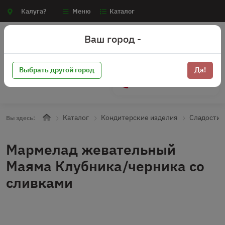
Калуга?
Меню
Каталог
Ваш город -
Выбрать другой город
Да!
+7 (910) 910-70-15
Каталог
Кондитерские изделия
Сладости
Вы здесь:
Мармелад жевательный
Маяма Клубника/черника со
сливками