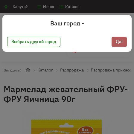
Калуга?
Меню
Каталог
Ваш город -
Выбрать другой город
Да!
+7 (910) 910-70-15
Каталог
Распродажа
Распродажа прикасса
Вы здесь:
Мармелад жевательный ФРУ-
ФРУ Яичница 90г