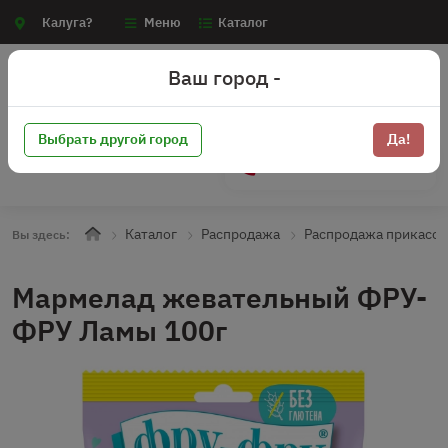
Калуга?
Меню
Каталог
Ваш город -
Выбрать другой город
Да!
+7 (910) 910-70-15
Каталог
Распродажа
Распродажа прикасса
Вы здесь:
Мармелад жевательный ФРУ-
ФРУ Ламы 100г