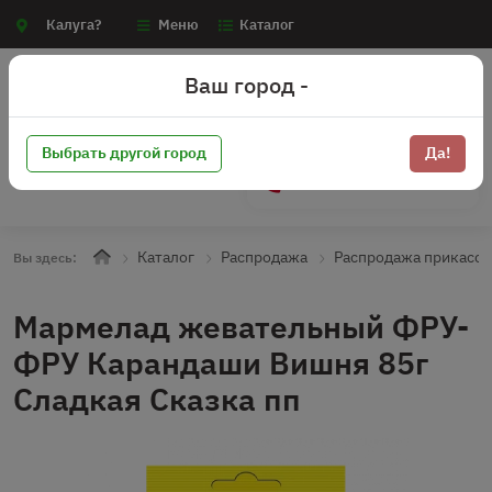
Калуга?
Меню
Каталог
Ваш город -
Выбрать другой город
Да!
+7 (910) 910-70-15
Каталог
Распродажа
Распродажа прикасса
Вы здесь:
Мармелад жевательный ФРУ-
ФРУ Карандаши Вишня 85г
Сладкая Сказка пп