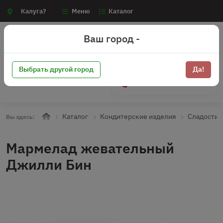
Калуга?
Меню
Каталог
Ваш город -
Выбрать другой город
Да!
+7 (910) 910-70-15
Каталог
Кондитерские изделия
Сладости
Вы здесь:
Мармелад жевательный
Джилли Бин