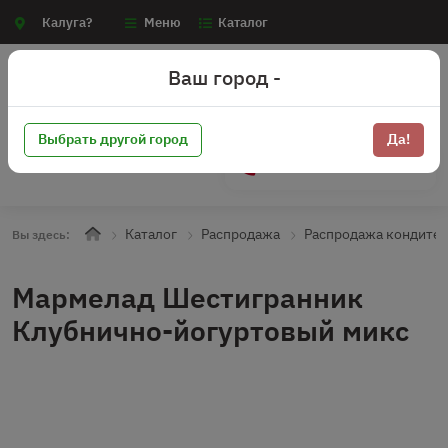
Калуга?
Меню
Каталог
Ваш город -
Выбрать другой город
Да!
+7 (910) 910-70-15
Каталог
Распродажа
Распродажа кондите
Вы здесь:
Мармелад Шестигранник
Клубнично-йогуртовый микс