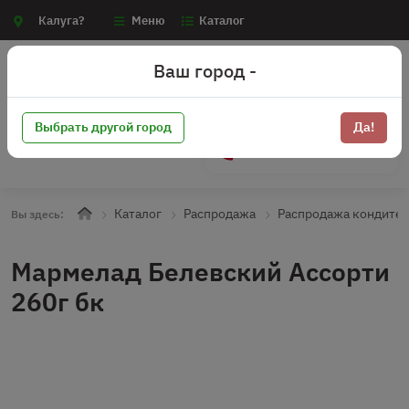
Калуга?
Меню
Каталог
Ваш город -
Выбрать другой город
Да!
+7 (910) 910-70-15
Каталог
Распродажа
Распродажа кондите
Вы здесь:
Мармелад Белевский Ассорти
260г бк