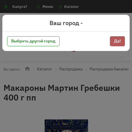
Калуга?
Меню
Каталог
Ваш город -
Выбрать другой город
Да!
+7 (910) 910-70-15
Каталог
Распродажа
Распродажа бакалея
Вы здесь:
Макароны Мартин Гребешки
400 г пп