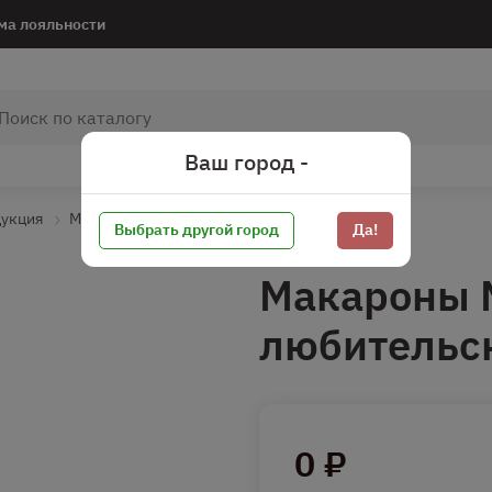
ма лояльности
Ваш город -
дукция
Макароны
Макароны фигурные
Выбрать другой город
Да!
Макароны 
любительск
0 ₽