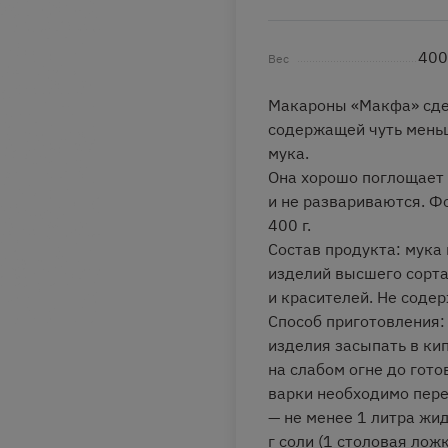
400
Вес
Макароны «Макфа» сде
содержащей чуть мень
мука.
Она хорошо поглощает 
и не развариваются. Ф
400 г.
Состав продукта: мука
изделий высшего сорта
и красителей. Не соде
Способ приготовления:
изделия засыпать в ки
на слабом огне до гото
варки необходимо пере
— не менее 1 литра жи
г соли (1 столовая ложк