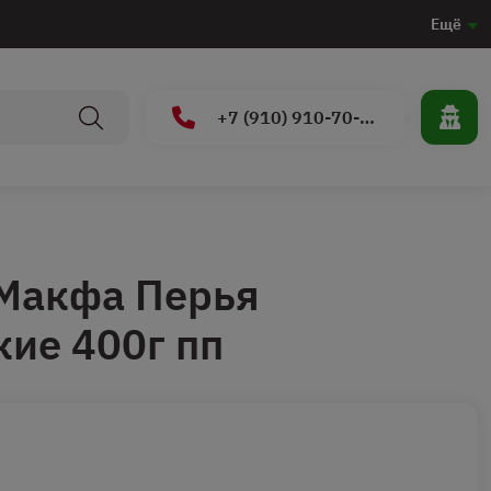
Ещё
+7 (910) 910-70-15
Макфа Перья
ие 400г пп