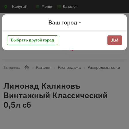
Калуга?
Меню
Каталог
Ваш город -
Выбрать другой город
Да!
+7 (910) 910-70-15
Каталог
Распродажа
Распродажа соки
Вы здесь:
Лимонад Калиновъ
Винтажный Классический
0,5л сб