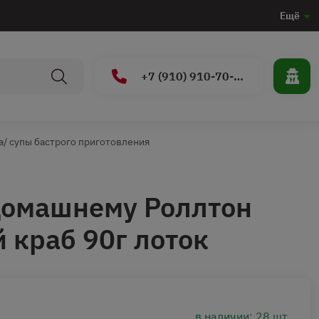
Ещё
+7 (910) 910-70-15
/ супы бастрого приготовления
домашнему Роллтон
 краб 90г лоток
в наличии: 28 шт