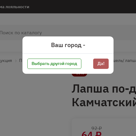
ма лояльности
Ваш город -
дукция
Продукция быстрого приготовления
Вермишель/ лапша
Выбрать другой город
Да!
-30%
Лапша по-
Камчатский
92 ₽
64 ₽