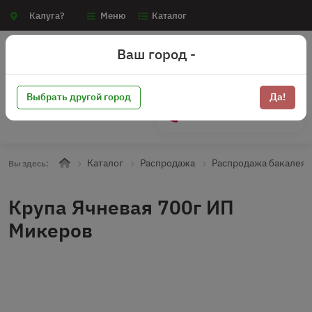
Калуга?
Меню
Каталог
Ваш город -
Выбрать другой город
Да!
+7 (910) 910-70-15
Каталог
Распродажа
Распродажа бакалея
Вы здесь:
Крупа Ячневая 700г ИП
Микеров