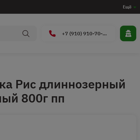
Ещё
+7 (910) 910-70-15
ка Рис длиннозерный
ый 800г пп