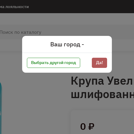
ма лояльности
Ваш город -
Выбрать другой город
Да!
Крупа Увел
шлифованн
0 ₽