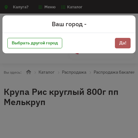
Калуга?
Меню
Каталог
Ваш город -
Выбрать другой город
Да!
+7 (910) 910-70-15
Каталог
Распродажа
Распродажа бакалея
Вы здесь:
Крупа Рис круглый 800г пп
Мелькруп