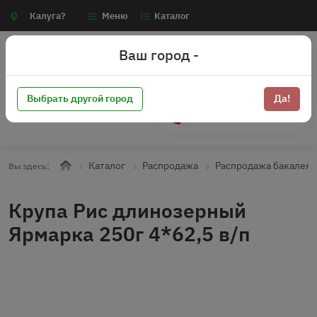
Калуга?
Меню
Каталог
Ваш город -
Выбрать другой город
Да!
+7 (910) 910-70-15
Каталог
Распродажа
Распродажа бакалея
Вы здесь:
Крупа Рис длинозерный
Ярмарка 250г 4*62,5 в/п