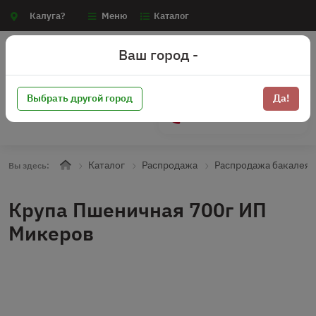
Калуга?
Меню
Каталог
Ваш город -
Выбрать другой город
Да!
+7 (910) 910-70-15
Каталог
Распродажа
Распродажа бакалея
Вы здесь:
Крупа Пшеничная 700г ИП
Микеров