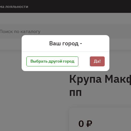
ма лояльности
Ваш город -
Выбрать другой город
Да!
Крупа Макф
пп
0 ₽