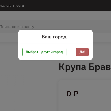
ма лояльности
Ваш город -
Выбрать другой город
Да!
Крупа Брав
0 ₽