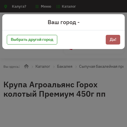
Калуга?
Меню
Каталог
Ваш город -
Выбрать другой город
Да!
+7 (910) 910-70-15
Каталог
Бакалея
Сыпучая бакалейная про
Вы здесь:
Крупа Агроальянс Горох
колотый Премиум 450г пп