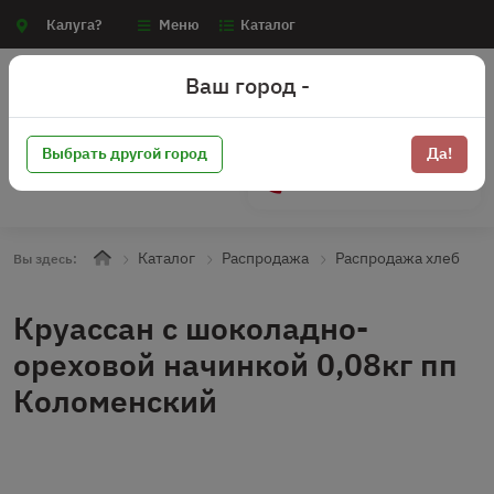
Калуга?
Меню
Каталог
Ваш город -
Выбрать другой город
Да!
+7 (910) 910-70-15
Каталог
Распродажа
Распродажа хлеб
Вы здесь:
Круассан с шоколадно-
ореховой начинкой 0,08кг пп
Коломенский