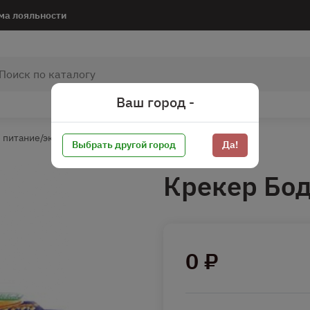
ма лояльности
Ваш город -
 питание/экзотика
Выбрать другой город
Да!
Крекер Бод
0 ₽