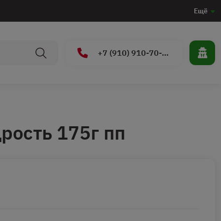
Ещё
+7 (910) 910-70-15
рость 175г пп