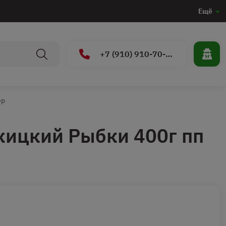
Ещё
+7 (910) 910-70-15
ер
жицкий Рыбки 400г пп