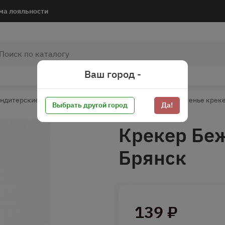
ма лояльности
Ваш город -
ндитерские изделия
Печенье/Вафли/Пряники
Печенье крек
Выбрать другой город
Да!
Крекер Бе
Брянск
139 ₽