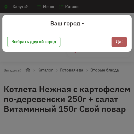
Калуга?
Меню
Каталог
Ваш город -
Выбрать другой город
Да!
+7 (910) 910-70-15
Каталог
Готовая еда
Вторые блюда
Вы здесь:
Котлета Нежная с картофелем
по-деревенски 250г + салат
Витаминный 150г Свой повар