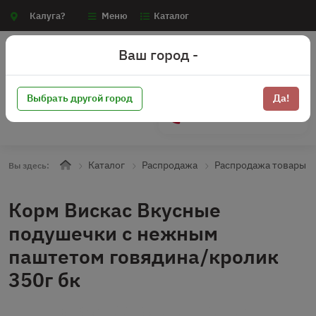
Калуга?
Меню
Каталог
Ваш город -
Выбрать другой город
Да!
+7 (910) 910-70-15
Каталог
Распродажа
Распродажа товары д
Вы здесь:
Корм Вискас Вкусные
подушечки с нежным
паштетом говядина/кролик
350г бк