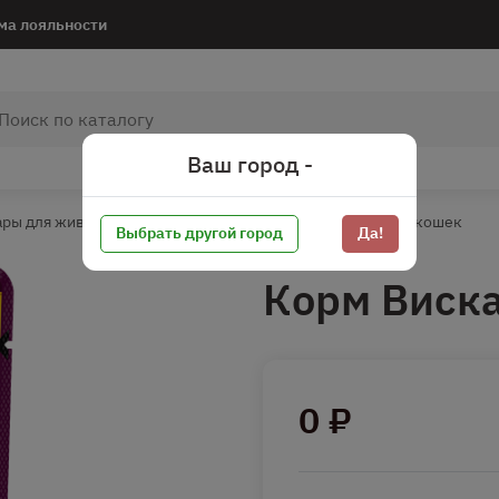
ма лояльности
Ваш город -
ары для животных*
Корм для кошек
Консервы для кошек
Выбрать другой город
Да!
Корм Виска
0 ₽