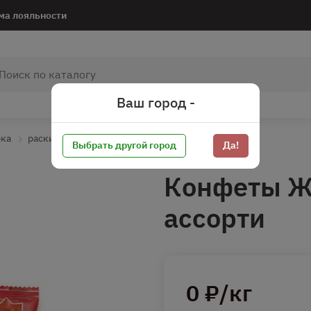
ма лояльности
Ваш город -
рка
раскидать
Выбрать другой город
Да!
Конфеты Ж
ассорти
0 ₽/кг