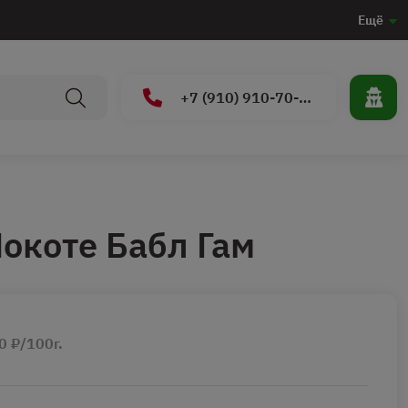
Ещё
+7 (910) 910-70-15
окоте Бабл Гам
0 ₽/100г.