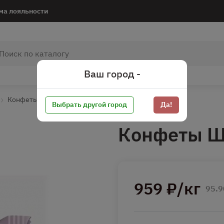
ма лояльности
Ваш город -
Конфеты*
Конфеты прочее
Выбрать другой город
Да!
Конфеты Ш
959 ₽/кг
95.9