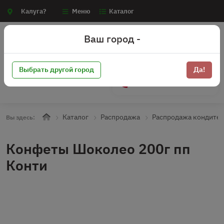
Калуга?
Меню
Каталог
Ваш город -
Выбрать другой город
Да!
+7 (910) 910-70-15
Каталог
Распродажа
Распродажа кондите
Вы здесь:
Конфеты Шоколео 200г пп
Конти