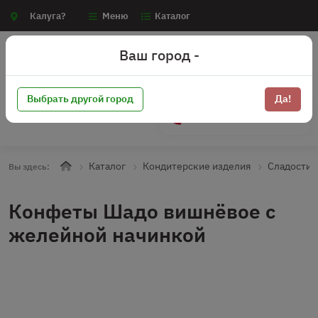
Калуга?
Меню
Каталог
Ваш город -
Выбрать другой город
Да!
+7 (910) 910-70-15
Каталог
Кондитерские изделия
Сладости
Вы здесь:
Конфеты Шадо вишнёвое с
желейной начинкой