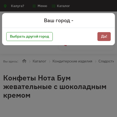
Калуга?
Меню
Каталог
Ваш город -
Выбрать другой город
Да!
+7 (910) 910-70-15
Каталог
Кондитерские изделия
Сладости
Вы здесь:
Конфеты Нота Бум
жевательные с шоколадным
кремом